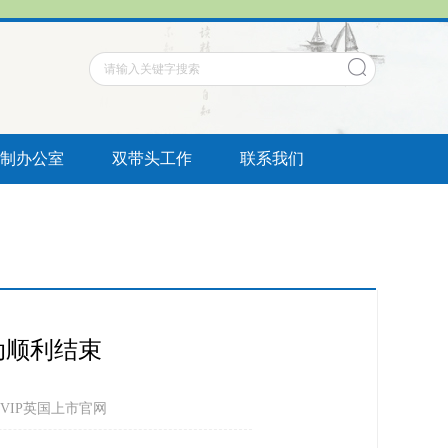
制办公室
双带头工作
联系我们
动顺利结束
VIP英国上市官网