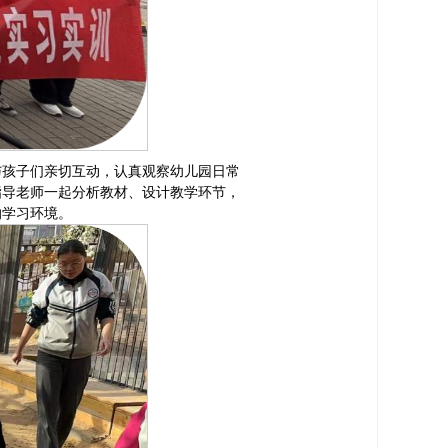
与孩子们亲切互动，认真观察幼儿园日常
指导老师一起分析教材、设计教学环节，
的学习环境。