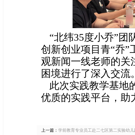
“北纬35度小乔”
创新创业项目青“乔
观新闻一线老师的关
困境进行了深入交流
此次实践教学基地的
优质的实践平台，助
上一篇：
学前教育专业员工赴二七区第二实验幼儿