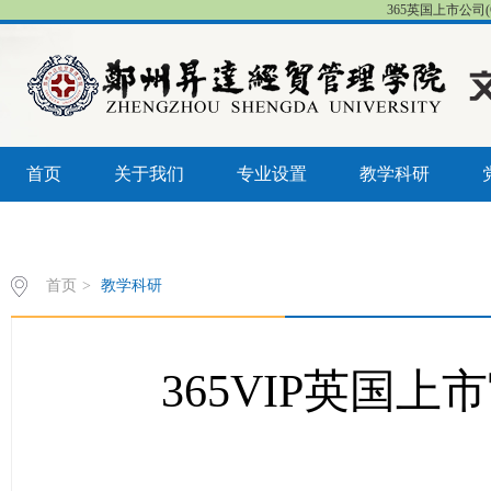
365英国上市公司(CHN
首页
关于我们
专业设置
教学科研
信息公开
书记信箱
联系我们
首页
>
教学科研
365VIP英国