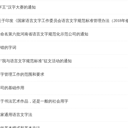
字王”汉字大赛的通知
关于印发《国家语言文字工作委员会语言文字规范标准管理办法（2018年修.
于命名第六批河南省语言文字规范化示范公司的通知
易错的字词
“我与语言文字规范标准”征文活动的通知
用字管理工作的范围和要求
公司的基础作用
属于书法艺术作品，还是一般的社会用字
国家通用语言文字法