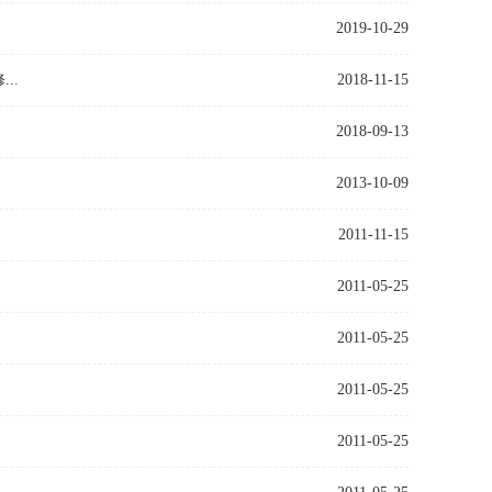
2019-10-29
..
2018-11-15
2018-09-13
2013-10-09
2011-11-15
2011-05-25
2011-05-25
2011-05-25
2011-05-25